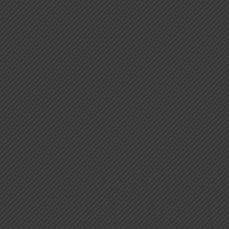
“DAPATKA
UNTUK KE